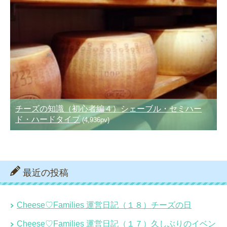
チーズの知識（初心者編４）シェーブル・セミハー
ド・ハードタイプ
(4,936pv)
最近の投稿
Cheese♡Families 運営日記（１８）チーズの日
Cheese♡Families 運営日記（１７）久しぶりのイベン