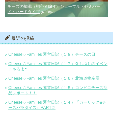
チーズの知識（初心者編４）シェーブル・セミハー
ド・ハードタイプ
(4,928pv)
最近の投稿
Cheese♡Families 運営日記（１８）チーズの日
Cheese♡Families 運営日記（１７）久しぶりのイベン
トやるよ〜
Cheese♡Families 運営日記（１６）北海道物産展
Cheese♡Families 運営日記（１５）コンビニチーズ商
品レポート！！
Cheese♡Families 運営日記（１４）『ガーリック&チ
ーズパラダイス』PART２