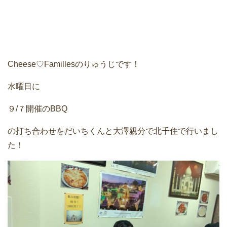
Cheese♡Famillesのりゅうじです！
水曜日に
９/７開催のBBQ
の打ち合わせをだいちくんと大澤親分で北千住で行いまし
た！