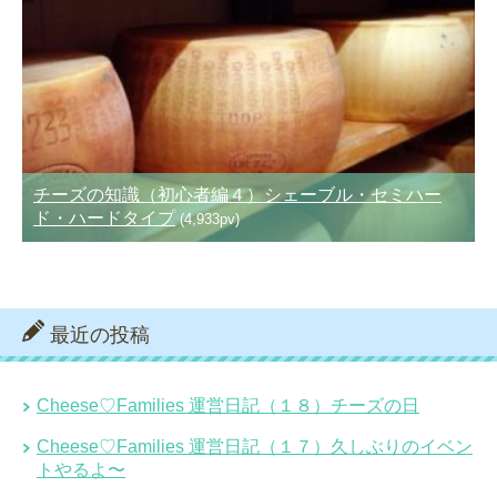
チーズの知識（初心者編４）シェーブル・セミハー
ド・ハードタイプ
(4,933pv)
最近の投稿
Cheese♡Families 運営日記（１８）チーズの日
Cheese♡Families 運営日記（１７）久しぶりのイベン
トやるよ〜