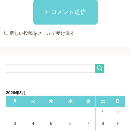
コメント送信
新しい投稿をメールで受け取る
2026年8月
月
火
水
木
金
土
日
1
2
3
4
5
6
7
8
9