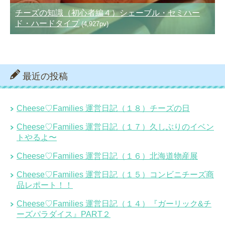
チーズの知識（初心者編４）シェーブル・セミハー
ド・ハードタイプ
(4,927pv)
最近の投稿
Cheese♡Families 運営日記（１８）チーズの日
Cheese♡Families 運営日記（１７）久しぶりのイベン
トやるよ〜
Cheese♡Families 運営日記（１６）北海道物産展
Cheese♡Families 運営日記（１５）コンビニチーズ商
品レポート！！
Cheese♡Families 運営日記（１４）『ガーリック&チ
ーズパラダイス』PART２