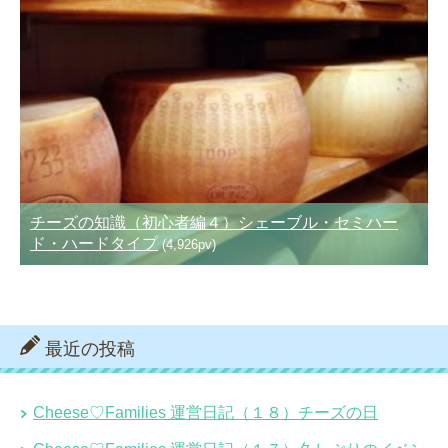
チーズの知識（初心者編４）シェーブル・セミハー
ド・ハードタイプ
(4,926pv)
最近の投稿
Cheese♡Families 運営日記（１８）チーズの日