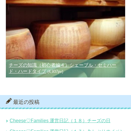
チーズの知識（初心者編４）シェーブル・セミハー
ド・ハードタイプ
(4,937pv)
最近の投稿
Cheese♡Families 運営日記（１８）チーズの日