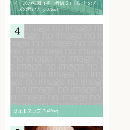
チーズの知識（初心者編５）国ごとのチ
ーズの呼び方
(6,076pv)
サイトマップ
(5,423pv)