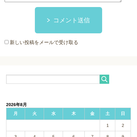
コメント送信
新しい投稿をメールで受け取る
2026年8月
月
火
水
木
金
土
日
1
2
3
4
5
6
7
8
9