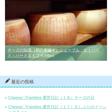
チーズの知識（初心者編４）シェーブル・セミハー
ド・ハードタイプ
(4,936pv)
最近の投稿
Cheese♡Families 運営日記（１８）チーズの日
Cheese♡Families 運営日記（１７）久しぶりのイベン