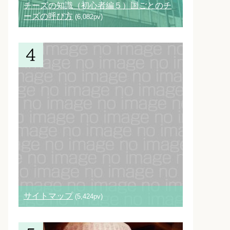
チーズの知識（初心者編５）国ごとのチ
ーズの呼び方
(6,082pv)
サイトマップ
(5,424pv)