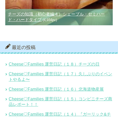
チーズの知識（初心者編４）シェーブル・セミハー
ド・ハードタイプ
(4,934pv)
最近の投稿
Cheese♡Families 運営日記（１８）チーズの日
Cheese♡Families 運営日記（１７）久しぶりのイベン
トやるよ〜
Cheese♡Families 運営日記（１６）北海道物産展
Cheese♡Families 運営日記（１５）コンビニチーズ商
品レポート！！
Cheese♡Families 運営日記（１４）『ガーリック&チ