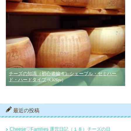
チーズの知識（初心者編４）シェーブル・セミハー
ド・ハードタイプ
(4,926pv)
最近の投稿
Cheese♡Families 運営日記（１８）チーズの日